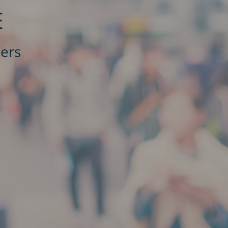
E
sers