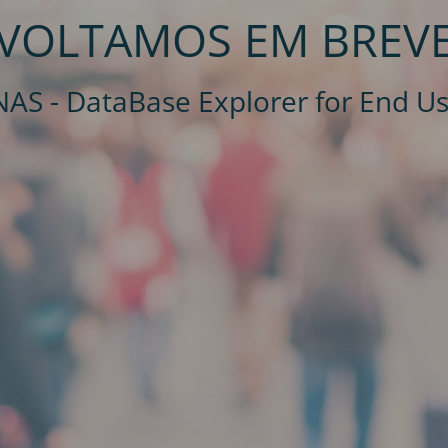
VOLTAMOS EM BREV
AS - DataBase Explorer for End U